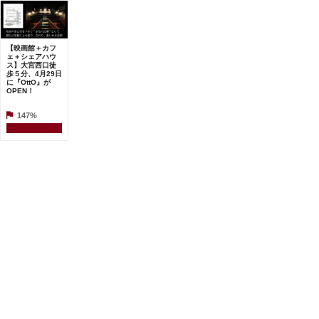
【映画館＋カフ
ェ＋シェアハウ
ス】大宮西口徒
歩５分、4月29日
に『OttO』が
OPEN！
147%