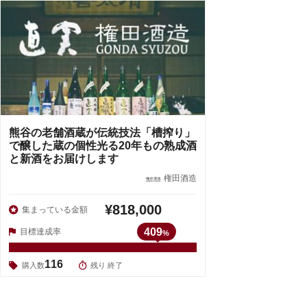
熊谷の老舗酒蔵が伝統技法「槽搾り」
で醸した蔵の個性光る20年もの熟成酒
と新酒をお届けします
権田酒造
¥818,000
集まっている金額
409
目標達成率
%
116
購入数
残り 終了