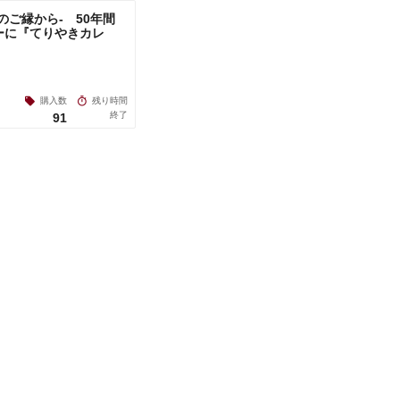
のご縁から- 50年間
ーに『てりやきカレ
購入数
残り時間
終了
91