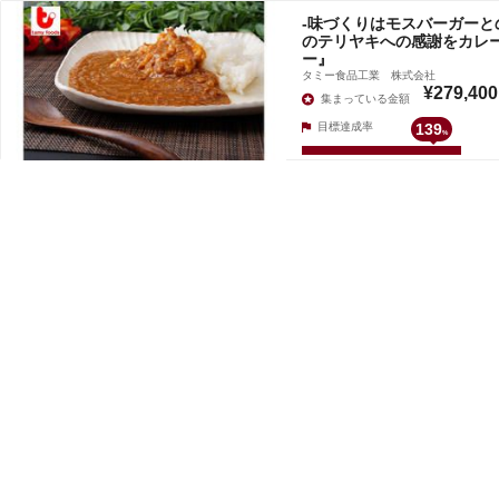
-味づくりはモスバーガーと
のテリヤキへの感謝をカレ
ー』
タミー食品工業 株式会社
¥279,400
集まっている金額
目標達成率
139
%