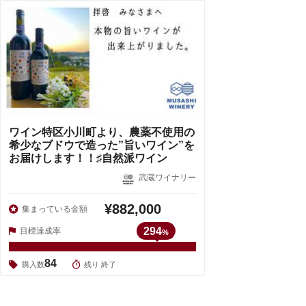
ワイン特区小川町より、農薬不使用の
希少なブドウで造った”旨いワイン”を
お届けします！！♯自然派ワイン
武蔵ワイナリー
¥882,000
集まっている金額
294
目標達成率
%
84
購入数
残り 終了