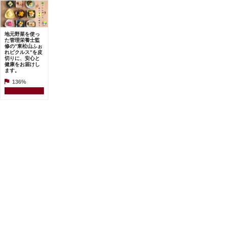
地元野菜を使っ
た管理栄養士監
修の”東松山ふぉ
れピクルス”を皮
切りに、安心と
健康をお届けし
ます。
136%