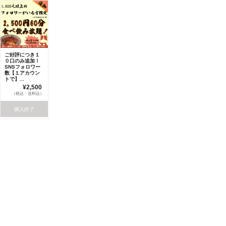
ご好評につき１
０口のみ追加！
SNSフォロワー
数【１アカウン
トで】...
¥2,500
（税込・送料込）
購入終了