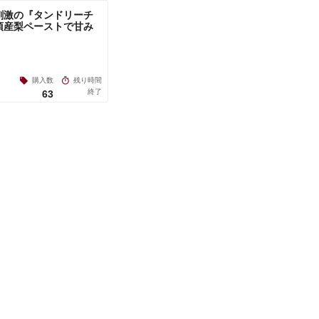
刺激の『タンドリーチ
須産梨ペーストで甘み
購入数
残り時間
終了
63