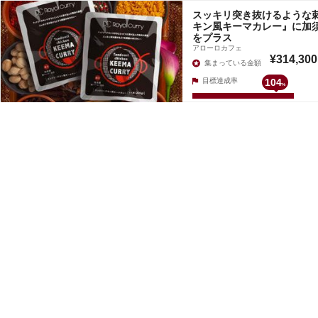
スッキリ突き抜けるような
キン風キーマカレー』に加
をプラス
アローロカフェ
¥314,300
集まっている金額
目標達成率
104
%