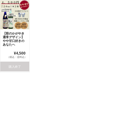
【彩のかがやき
通常デザイン】
やや甘口好きの
あなたへ
¥4,500
（税込・送料込）
購入終了