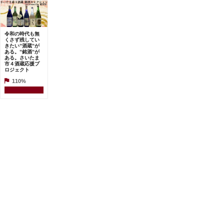
令和の時代も無
くさず残してい
きたい”酒蔵”が
ある。”銘酒”が
ある。さいたま
市４酒蔵応援プ
ロジェクト
110%