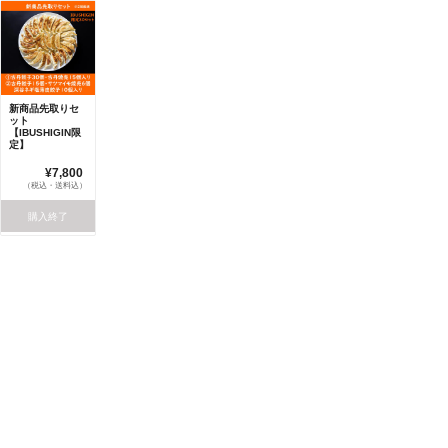
新商品先取りセ
ット
【IBUSHIGIN限
定】
¥7,800
（税込・送料込）
購入終了