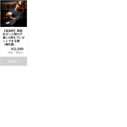
【追加枠】高校
生ダンス部の子
達にS席をプレゼ
ントできる権
（御礼動...
¥11,500
（税込・送料込）
支援終了