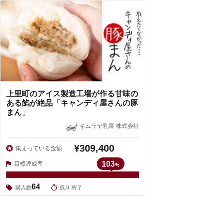
上里町のアイス製造工場が作る甘味の
ある餡が絶品「キャンディ屋さんの豚
まん」
キムラヤ乳業 株式会社
¥309,400
集まっている金額
103
目標達成率
%
64
購入数
残り 終了