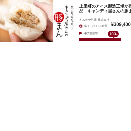
上里町のアイス製造工場が
品「キャンディ屋さんの豚
キムラヤ乳業 株式会社
¥309,400
集まっている金額
目標達成率
103
%