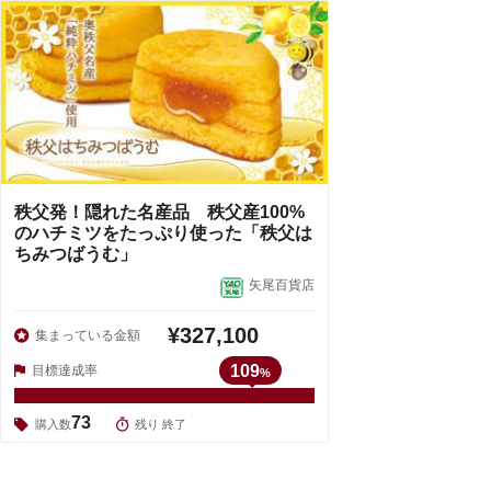
秩父発！隠れた名産品 秩父産100%
のハチミツをたっぷり使った「秩父は
ちみつばうむ」
矢尾百貨店
¥327,100
集まっている金額
109
目標達成率
%
73
購入数
残り 終了