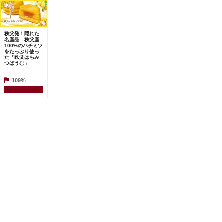
秩父発！隠れた
名産品 秩父産
100%のハチミツ
をたっぷり使っ
た「秩父はちみ
つばうむ」
109%