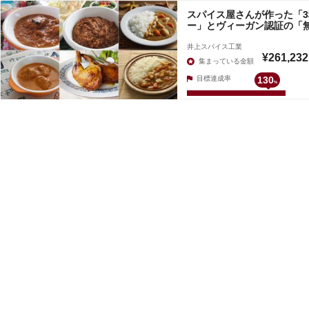
スパイス屋さんが作った「
ー」とヴィーガン認証の「
井上スパイス工業
¥261,232
集まっている金額
目標達成率
130
%