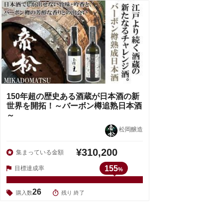
150年超の歴史ある酒蔵が日本酒の新
世界を開拓！～バーボン樽追熟日本酒
～
松岡醸造
¥310,200
集まっている金額
155
目標達成率
%
26
購入数
残り 終了