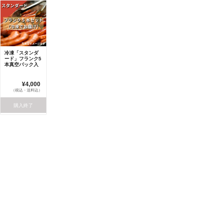
冷凍「スタンダ
ード」フランク5
本真空パック入
¥4,000
（税込・送料込）
購入終了