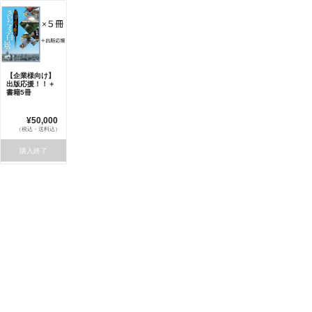
【企業様向け】
出版応援！！＋
書籍5冊
¥50,000
（税込・送料込）
購入終了