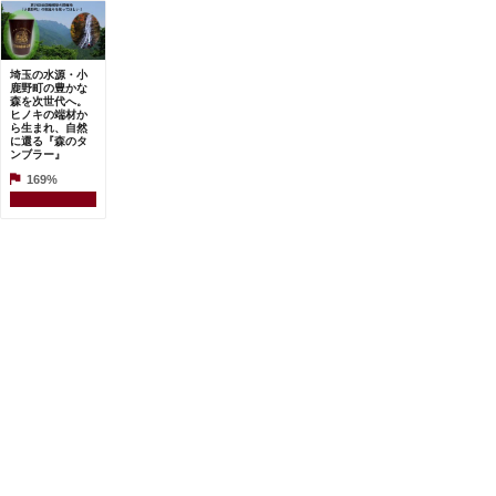
埼玉の水源・小
鹿野町の豊かな
森を次世代へ。
ヒノキの端材か
ら生まれ、自然
に還る『森のタ
ンブラー』
169%