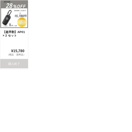
【超早割】AP01
× 2 セット
¥15,780
（税込・送料込）
購入終了