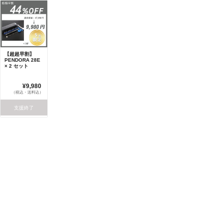
【超超早割】
PENDORA 28E
× 2 セット
¥9,980
（税込・送料込）
支援終了