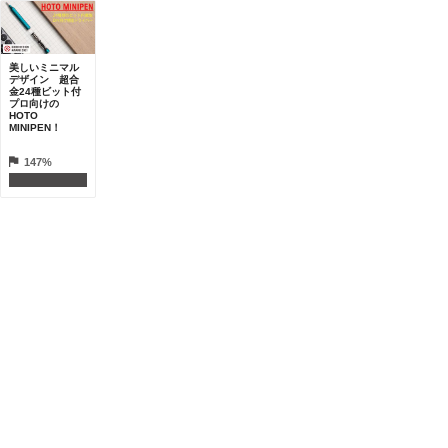
美しいミニマル
デザイン 超合
金24種ビット付
プロ向けの
HOTO
MINIPEN！
147%