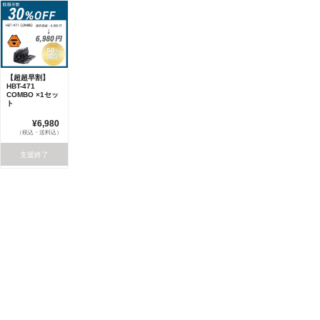
【超超早割】
HBT-471
COMBO ×1セッ
ト
¥6,980
（税込・送料込）
支援終了