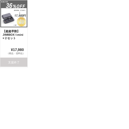
【超超早割】
JIMIBOX I-mini
×２セット
¥17,980
（税込・送料込）
支援終了