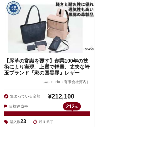
【豚革の常識を覆す】創業100年の技
術により実現。上質で軽量、丈夫な埼
玉ブランド『彩の国黒豚』レザー
enrio（有限会社河内）
¥212,100
集まっている金額
212
目標達成率
%
23
購入数
残り 終了