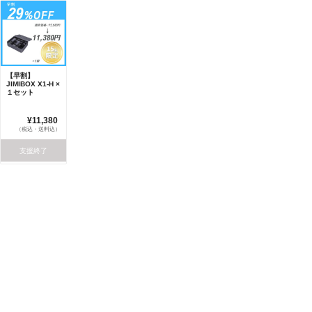
【早割】
JIMIBOX X1-H ×
１セット
¥11,380
（税込・送料込）
支援終了