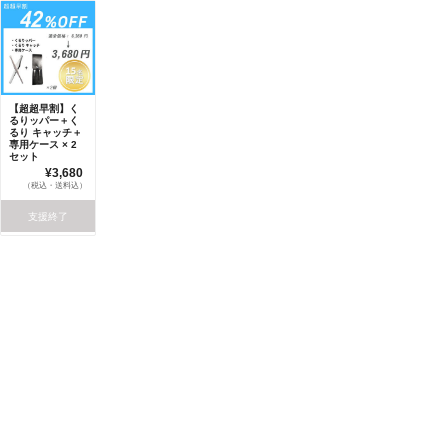
【超超早割】く
るりッパー＋く
るり キャッチ＋
専用ケース × 2
セット
¥3,680
（税込・送料込）
支援終了