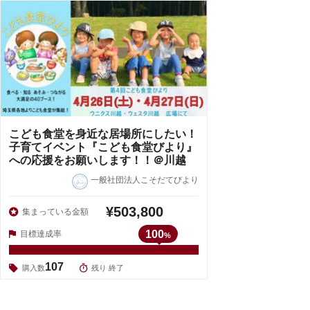
こども食堂を身近な居場所にしたい！
子育てイベント『こども食堂びより』
への応援をお願いします！！＠川越
一般社団法人こそだてびより
¥503,800
集まっている金額
100
目標達成率
%
107
購入数
残り 終了