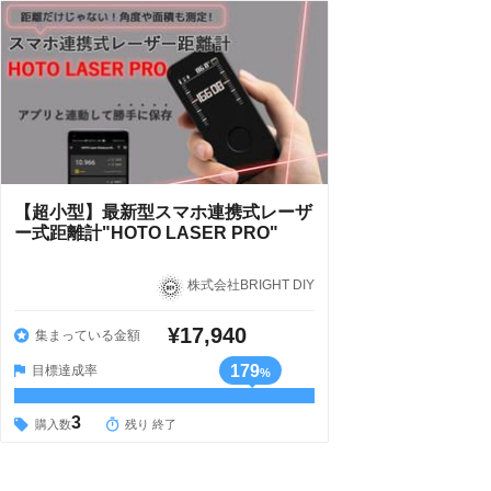
【超小型】最新型スマホ連携式レーザ
ー式距離計"HOTO LASER PRO"
株式会社BRIGHT DIY
¥17,940
集まっている金額
179
目標達成率
%
3
購入数
残り 終了