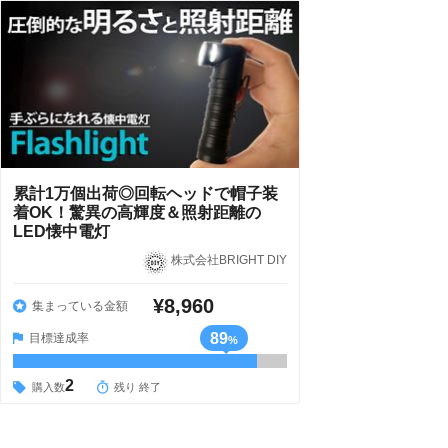
累計1万個出荷◎回転ヘッドで帽子装
着OK！驚異の高輝度＆照射距離の
LED懐中電灯
株式会社BRIGHT DIY
¥8,960
集まっている金額
89
目標達成率
%
2
購入数
残り 終了