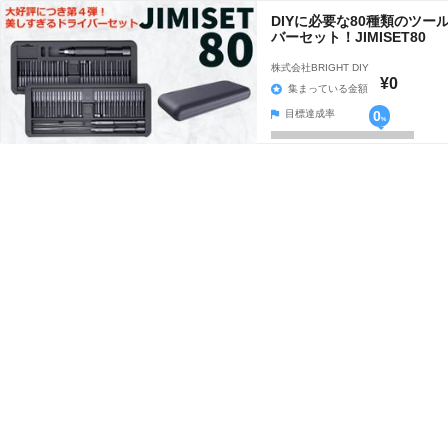
DIYに必要な80種類のツ
バーセット！JIMISET80
株式会社BRIGHT DIY
¥0
集まっている金額
目標達成率
0
%