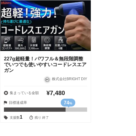
227g超軽量！パワフル＆無段階調整
でいつでも使いやすいコードレスエア
ガン
株式会社BRIGHT DIY
¥7,480
集まっている金額
74
目標達成率
%
1
支援数
残り 終了