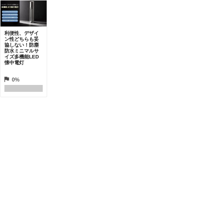
利便性、デザイ
ン性どちらも妥
協しない！防塵
防水ミニマルサ
イズ多機能LED
懐中電灯
0%