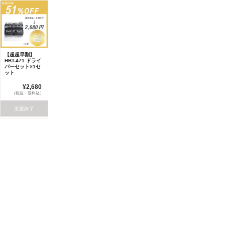
【超超早割】
HBT-471 ドライ
バーセット×1セ
ット
¥2,680
（税込・送料込）
支援終了