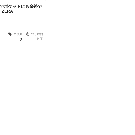
型でポケットにも余裕で
ZERA
支援数
残り時間
終了
2