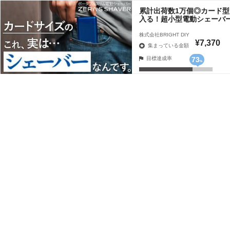
累計出荷数1万個◎カード
入る！超小型電動シェーバー
株式会社BRIGHT DIY
¥7,370
集まっている金額
目標達成率
73
%