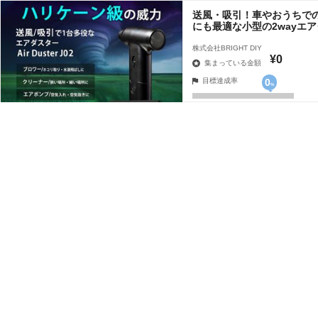
送風・吸引！車やおうちで
にも最適な小型の2wayエ
株式会社BRIGHT DIY
¥0
集まっている金額
目標達成率
0
%