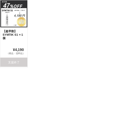
【超早割】
SYMTIK S1 ×１
個
¥4,190
（税込・送料込）
支援終了