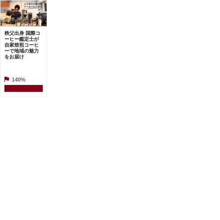
秩父出身 国際コ
ーヒー鑑定士が
自家焙煎コーヒ
ーで地域の魅力
をお届け
140%