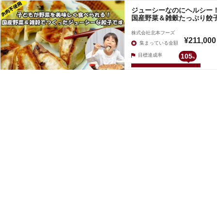
ジューシーなのにヘルシー
国産野菜＆雑穀たっぷり餃
株式会社北本フーズ
¥211,000
集まっている金額
目標達成率
105
%