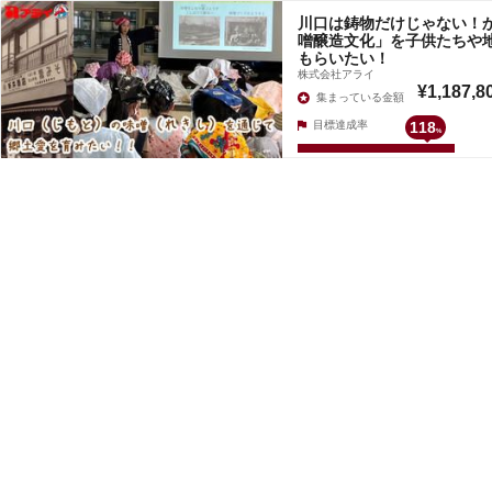
川口は鋳物だけじゃない！
噌醸造文化」を子供たちや
もらいたい！
株式会社アライ
¥1,187,8
集まっている金額
目標達成率
118
%