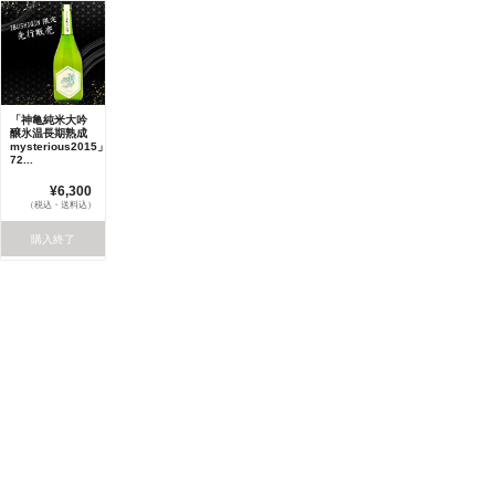
「神亀純米大吟
醸氷温長期熟成
mysterious2015」
72...
¥6,300
（税込・送料込）
購入終了