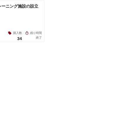
レーニング施設の設立
購入数
残り時間
終了
34