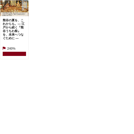
熊谷の夏を、こ
れからも。― 江
戸から続く『熊
谷うちわ祭』
を、未来へつな
ぐために ―
240%