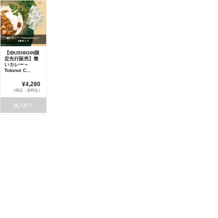
【IBUSHIGIN限
定先行販売】整
いカレー～
Totonoi C...
¥4,280
（税込・送料込）
購入終了