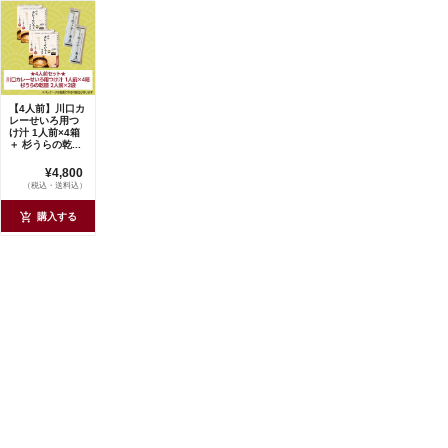
【4人前】川口カ
レーせいろ用つ
け汁 1人前×4箱
＋ 杉うらの乾...
¥4,800
（税込・送料込）
購入する