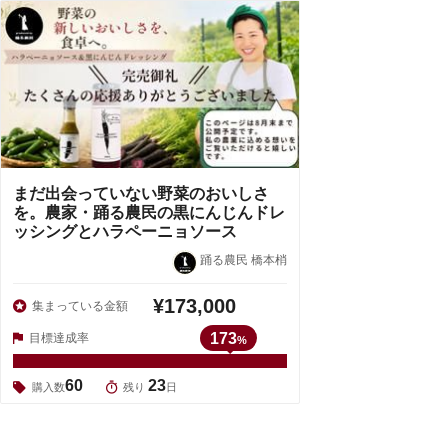
まだ出会っていない野菜のおいしさ
を。農家・踊る農民の黒にんじんドレ
ッシングとハラペーニョソース
踊る農民 橋本梢
¥173,000
集まっている金額
173
目標達成率
%
60
23
購入数
残り
日