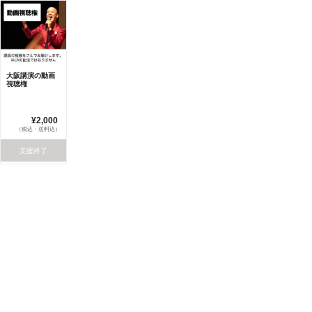
大阪講演の動画
視聴権
¥2,000
（税込・送料込）
支援終了