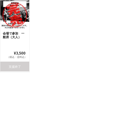
会場で参加 一
般席（大人）
¥3,500
（税込・送料込）
支援終了