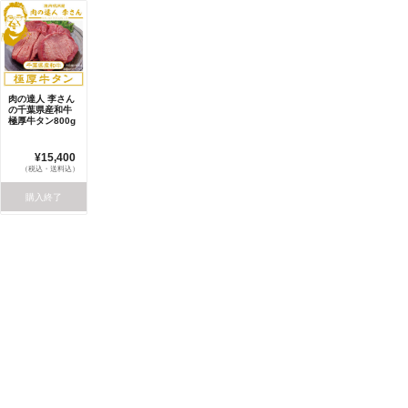
肉の達人 李さん
の千葉県産和牛
極厚牛タン800g
¥15,400
（税込・送料込）
購入終了